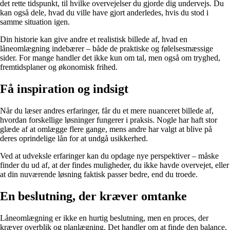
det rette tidspunkt, til hvilke overvejelser du gjorde dig undervejs. Du
kan også dele, hvad du ville have gjort anderledes, hvis du stod i
samme situation igen.
Din historie kan give andre et realistisk billede af, hvad en
låneomlægning indebærer – både de praktiske og følelsesmæssige
sider. For mange handler det ikke kun om tal, men også om tryghed,
fremtidsplaner og økonomisk frihed.
Få inspiration og indsigt
Når du læser andres erfaringer, får du et mere nuanceret billede af,
hvordan forskellige løsninger fungerer i praksis. Nogle har haft stor
glæde af at omlægge flere gange, mens andre har valgt at blive på
deres oprindelige lån for at undgå usikkerhed.
Ved at udveksle erfaringer kan du opdage nye perspektiver – måske
finder du ud af, at der findes muligheder, du ikke havde overvejet, eller
at din nuværende løsning faktisk passer bedre, end du troede.
En beslutning, der kræver omtanke
Låneomlægning er ikke en hurtig beslutning, men en proces, der
kræver overblik og planlægning. Det handler om at finde den balance,