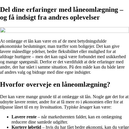
Del dine erfaringer med låneomlægning –
og få indsigt fra andres oplevelser
At omlægge et lån kan være en af de mest betydningsfulde
økonomiske beslutninger, man træffer som boligejer. Det kan give
lavere månedlige ydelser, bedre fleksibilitet eller mulighed for at
afdrage hurtigere – men det kan også være forbundet med usikkerhed
og mange spørgsmål. Derfor er det værdifuldt at dele erfaringer med
andre, der har stået i samme situation. På den måde kan du både lære
af andres valg og bidrage med dine egne indsigter.
Hvorfor overveje en låneomlægning?
Der kan være mange grunde til at omlægge sit lån. Nogle gør det for at
udnytte lavere renter, andre for at få mere ro i økonomien eller for at
tilpasse lånet til en ny livssituation. Typiske årsager kan være:
Lavere rente
– når markedsrenten falder, kan en omlægning
reducere dine samlede udgifter.
Kortere løbetid
– hvis du har fået bedre økonomi, kan du vælge