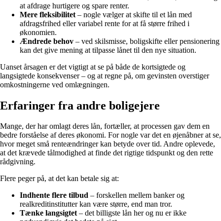
at afdrage hurtigere og spare renter.
Mere fleksibilitet
– nogle vælger at skifte til et lån med
afdragsfrihed eller variabel rente for at få større frihed i
økonomien.
Ændrede behov
– ved skilsmisse, boligskifte eller pensionering
kan det give mening at tilpasse lånet til den nye situation.
Uanset årsagen er det vigtigt at se på både de kortsigtede og
langsigtede konsekvenser – og at regne på, om gevinsten overstiger
omkostningerne ved omlægningen.
Erfaringer fra andre boligejere
Mange, der har omlagt deres lån, fortæller, at processen gav dem en
bedre forståelse af deres økonomi. For nogle var det en øjenåbner at se,
hvor meget små renteændringer kan betyde over tid. Andre oplevede,
at det krævede tålmodighed at finde det rigtige tidspunkt og den rette
rådgivning.
Flere peger på, at det kan betale sig at:
Indhente flere tilbud
– forskellen mellem banker og
realkreditinstitutter kan være større, end man tror.
Tænke langsigtet
– det billigste lån her og nu er ikke